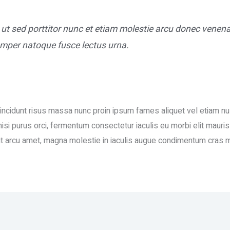
 ut sed porttitor nunc et etiam molestie arcu donec venena
emper natoque fusce lectus urna.
, tincidunt risus massa nunc proin ipsum fames aliquet vel etiam n
i purus orci, fermentum consectetur iaculis eu morbi elit mauris i
it arcu amet, magna molestie in iaculis augue condimentum cras m