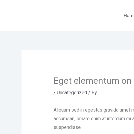
Skip
to
Hom
content
Eget elementum on 
/
Uncategorized
/ By
Aliquam sed in egestas gravida amet ma
accumsan, ornare enim at interdum mi ar
suspendisse.