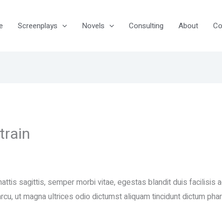
e
Screenplays
Novels
Consulting
About
Co
train
ttis sagittis, semper morbi vitae, egestas blandit duis facilisis
cu, ut magna ultrices odio dictumst aliquam tincidunt dictum phar